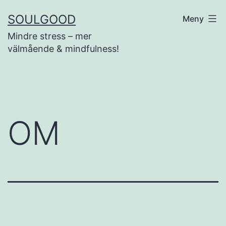
Hoppa
SOULGOOD
Meny
till
Mindre stress – mer
innehåll
välmående & mindfulness!
OM